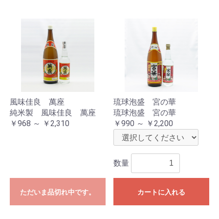
風味佳良 萬座
琉球泡盛 宮の華
純米製 風味佳良 萬座
琉球泡盛 宮の華
￥968 ～ ￥2,310
￥990 ～ ￥2,200
数量
ただいま品切れ中です。
カートに入れる