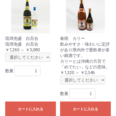
琉球泡盛 白百合
春雨 カリー
琉球泡盛 白百合
飲みやすさ・味わいに定評
￥1,265 ～ ￥3,080
があり県内外で愛飲者が多
い銘酒です。
カリーとは沖縄の方言で
「めでたい」などの意味。
数量
￥1,320 ～ ￥2,346
数量
カートに入れる
カートに入れる