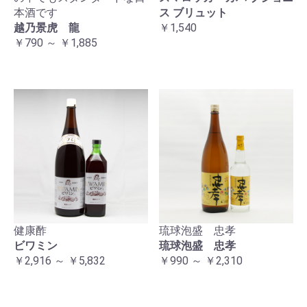
本酒です
ス ブリュット
越乃景虎 龍
￥1,540
￥790 ～ ￥1,885
健康酢
琉球泡盛 忠孝
ビワミン
琉球泡盛 忠孝
￥2,916 ～ ￥5,832
￥990 ～ ￥2,310