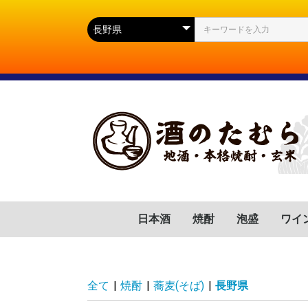
日本酒
焼酎
泡盛
ワイ
群馬県
滋賀県
福岡県
岐阜県
高知県
山口県
広島県
岩手県
宮城県
静岡県
長野県
山形県
茨城県
新潟県
芋(いも)
麦(むぎ)
蕎麦(そば)
胡麻(ごま)
黒糖(こくとう)
南瓜(かぼちゃ)
緑茶(りょくちゃ)
栗(くり)
沖縄県
フラ
イタ
スペ
ドイ
ポル
チリ
アル
アメ
南ア
全て
|
焼酎
|
蕎麦(そば)
|
長野県