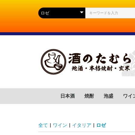
日本酒
焼酎
泡盛
ワイ
群馬県
滋賀県
福岡県
岐阜県
高知県
山口県
広島県
岩手県
宮城県
静岡県
長野県
山形県
茨城県
新潟県
芋(いも)
麦(むぎ)
蕎麦(そば)
胡麻(ごま)
黒糖(こくとう)
南瓜(かぼちゃ)
緑茶(りょくちゃ)
栗(くり)
沖縄県
フラ
イタ
スペ
ドイ
ポル
チリ
アル
アメ
南ア
全て
|
ワイン
|
イタリア
|
ロゼ