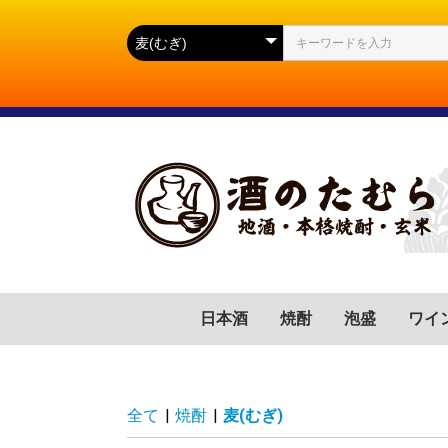
日本酒
焼酎
泡盛
ワイ
群馬県
滋賀県
福岡県
岐阜県
高知県
山口県
広島県
岩手県
宮城県
静岡県
長野県
山形県
茨城県
新潟県
芋(いも)
麦(むぎ)
蕎麦(そば)
胡麻(ごま)
黒糖(こくとう)
南瓜(かぼちゃ)
緑茶(りょくちゃ)
栗(くり)
沖縄県
フラ
イタ
スペ
ドイ
ポル
チリ
アル
アメ
南ア
全て
|
焼酎
|
麦(むぎ)