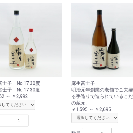
士子 No.17 30度
麻生富士子
士子 No.17 30度
明治元年創業の老舗でご夫婦
62 ～ ￥2,992
る手造りで造られているこだ
の蔵元。
￥1,595 ～ ￥2,695