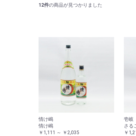
12件
の商品が見つかりました
情け嶋
壱岐
情け嶋
さる
￥1,111 ～ ￥2,035
￥1,2