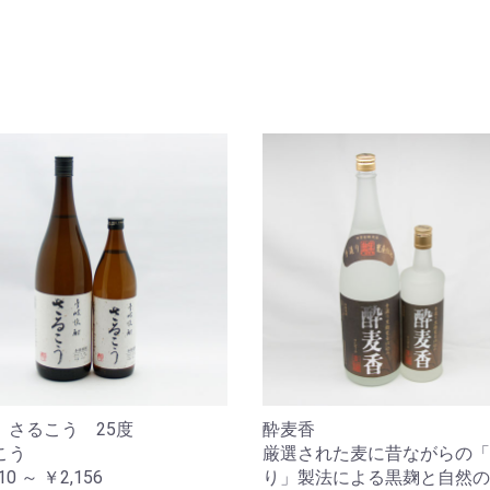
 さるこう 25度
酔麦香
こう
厳選された麦に昔ながらの「
10 ～ ￥2,156
り」製法による黒麹と自然の