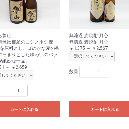
ら魯山
無濾過 麦焼酎 月心
県球磨郡産のニシノホシ麦
無濾過 麦焼酎 月心
0%を原料とし、ほのかな麦の香
￥1,375 ～ ￥2,567
すっきりとした味わいのバラ
が絶妙な一品。
31 ～ ￥2,659
数量
カートに入れる
カートに入れる