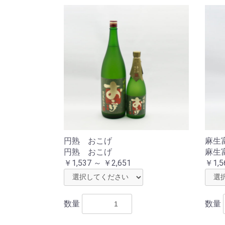
円熟 おこげ
麻生富
円熟 おこげ
麻生富
￥1,537 ～ ￥2,651
￥1,5
数量
数量