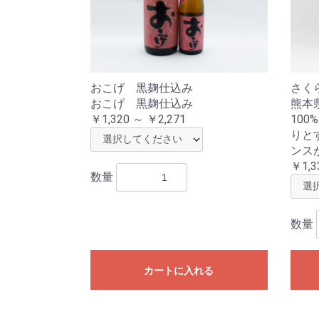
おこげ 黒麹仕込み
さく
おこげ 黒麹仕込み
熊本
￥1,320 ～ ￥2,271
10
りと
ンス
￥1,3
数量
数量
カートに入れる