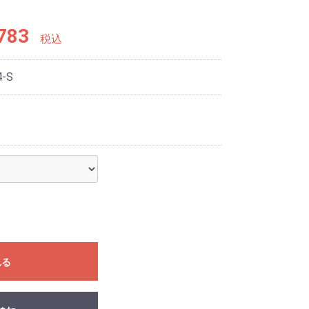
783
税込
4-S
れる