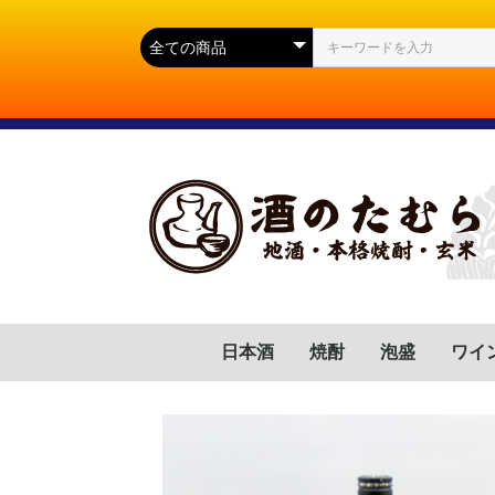
日本酒
焼酎
泡盛
ワイ
群馬県
滋賀県
福岡県
岐阜県
高知県
山口県
広島県
岩手県
宮城県
静岡県
長野県
山形県
茨城県
新潟県
芋(いも)
麦(むぎ)
蕎麦(そば)
胡麻(ごま)
黒糖(こくとう)
南瓜(かぼちゃ)
緑茶(りょくちゃ)
栗(くり)
沖縄県
フラ
イタ
スペ
ドイ
ポル
チリ
アル
アメ
南ア