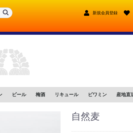
新規会員登録
ン
ビール
梅酒
リキュール
ビワミン
産地直
ンス
リア
イン
ツ
トガル
ゼンチン
リカ
フリカ
鹿児島県
宮崎県
鹿児島県
宮崎県
大分県
長崎県
熊本県
東京都
宮崎県
長野県
福岡県
鹿児島県
宮崎県
福岡県
兵庫県
沖縄県
鹿児島県
奈良県
大分県
新潟県
赤
ロゼ
白
赤泡
ロゼ泡
白泡
赤
ロゼ
白
赤泡
ロゼ泡
白泡
赤
ロゼ
白
赤泡
ロゼ泡
白泡
赤
ロゼ
白
赤泡
ロゼ泡
白泡
赤
ロゼ
白
赤泡
ロゼ泡
白泡
赤
ロゼ
白
赤泡
ロゼ泡
白泡
赤
ロゼ
白
赤泡
ロゼ泡
白泡
赤
ロゼ
白
赤泡
ロゼ泡
白泡
赤
ロゼ
白
赤泡
ロゼ泡
白泡
奈良県
沖縄県
自然麦