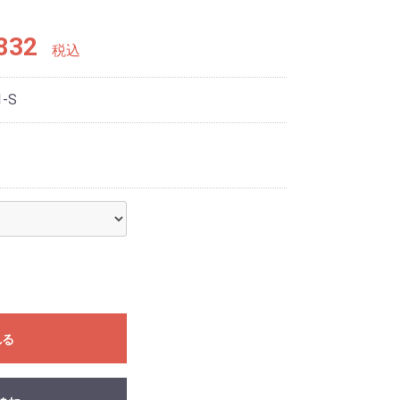
832
税込
1-S
れる