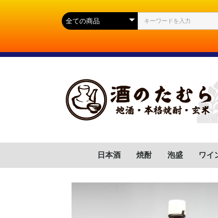
日本酒
焼酎
泡盛
ワイ
群馬県
滋賀県
福岡県
岐阜県
高知県
山口県
広島県
岩手県
宮城県
静岡県
長野県
山形県
茨城県
新潟県
芋(いも)
麦(むぎ)
蕎麦(そば)
胡麻(ごま)
黒糖(こくとう)
南瓜(かぼちゃ)
緑茶(りょくちゃ)
栗(くり)
沖縄県
フラ
イタ
スペ
ドイ
ポル
チリ
アル
アメ
南ア