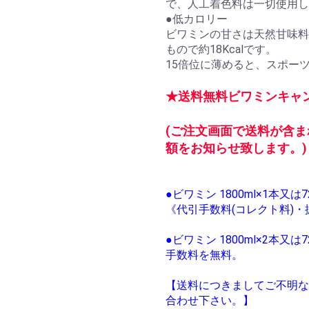
で、人工着色料は一切使用し
●低カロリー
ビワミンの甘さは天然甘味料
もので約18Kcalです。
15倍位に薄めると、スポー
★送料無料ビワミンキャン
(ご注文画面で送料が含
額をお知らせ致します。)
●ビワミン 1800ml×1本又
《代引手数料(コレクト料)
●ビワミン 1800ml×2本又
手数料を無料。
【送料につきましてご不明な
合わせ下さい。】