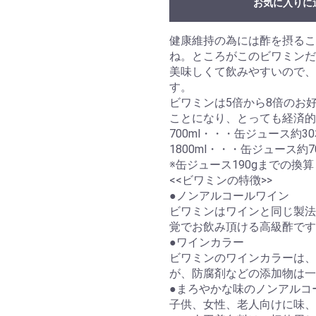
お気に入りに
健康維持の為には酢を摂るこ
ね。ところがこのビワミンだ
美味しくて飲みやすいので、
す。
ビワミンは5倍から8倍のお
ことになり、とっても経済的
700ml・・・缶ジュース約3
1800ml・・・缶ジュース約7
※缶ジュース190gまでの換算
<<ビワミンの特徴>>
●ノンアルコールワイン
ビワミンはワインと同じ製法
覚でお飲み頂ける高級酢です
●ワインカラー
ビワミンのワインカラーは、
が、防腐剤などの添加物は一
●まろやかな味のノンアルコ
子供、女性、老人向けに味、